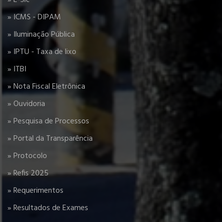
» E-Sic
» ICMS - DIPAM
» Iluminação Pública
» IPTU - Taxa de lixo
» ITBI
» Nota Fiscal Eletrônica
» Ouvidoria
» Pesquisa de Processos
» Portal da Transparência
» Protocolo
» Refis 2025
» Requerimentos
» Resultados de Exames