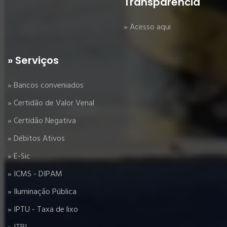
Transparência
» Acesso aqui
» Serviços
» Bancos conveniados
» Certidão de Valor Venal
» Certidão Negativa
» Débitos Ativos
» E-Sic
» ICMS - DIPAM
» Iluminação Pública
» IPTU - Taxa de lixo