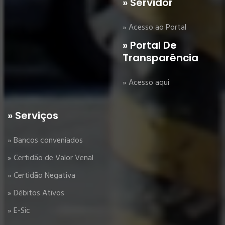
» Servidor
» Acesso ao Portal
» Portal De
Transparência
» Acesso aqui
» Serviços
» Bancos conveniados
» Certidão de Valor Venal
» Certidão Negativa
» Débitos Ativos
» E-Sic